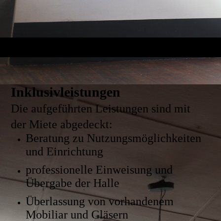
Inklusivleistungen
Die aufgeführten Leistungen sind mit
der Miete abgedeckt:
Beratung zu Nutzungsmöglichkeiten
und Einrichtung
professionelle Einweisung und
Übergabe der Halle
Überlassung von vorhandenem
Mobiliar und Gläsern