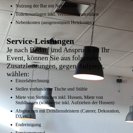
Nutzung der Bar mit Nebenraum
Toilettenanlagen inkl. Verbrauchsmaterialien
Nebenkosten (ausgenommen Heizkosten)
Service-Leistungen
Je nach Bedarf und Anspruch an Ihr
Event, können Sie aus folgenden
Zusatzleistungen, gegen Aufpreis,
wählen:
Einzelabrechnung
Stellen vorhandener Tische und Stühle
Miete von Stehtischen inkl. Hussen, Miete von
Stuhlhussen (wahlweise inkl. Aufziehen der Hussen)
Absprachen mit Drittdienstleistern (Caterer, Dekoration,
DJ, etc.)
Endreinigung
Servicepersonal